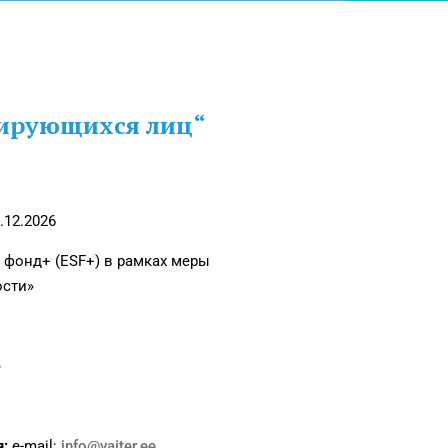
рирующихся лиц
“
.12.2026
 фонд+ (ESF+) в рамках меры
ости»
e
:
e-mail:
info@vaiter.ee