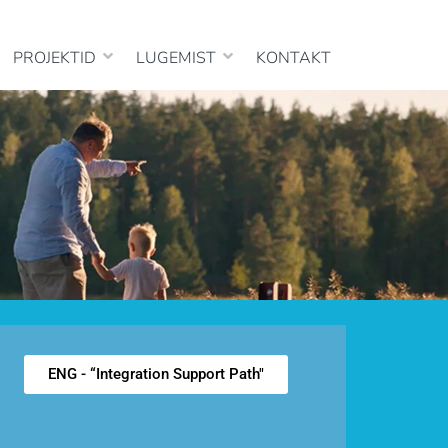
se Tervise Edendamise Kompetentsikeskus
PROJEKTID
LUGEMIST
KONTAKT
ENG - “Integration Support Path"