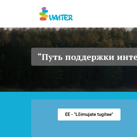
“Путь поддержки инт
EE - "Lõimujate tugitee"