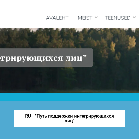
Vaim
AVALEHT
MEIST
TEENUSED
егрирующихся лиц”
RU - "Путь поддержки интегрирующихся
лиц"