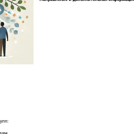
упп:
вам