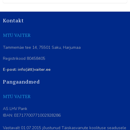
Kontakt
MTÜ VAITER
Tammemäe tee 14, 75501 Saku, Harjumaa
Registrikood 80458405
E-post: info(ätt)vaiter.ee
Pangaandmed
MTÜ VAITER
AS LHV Pank
IBAN: EE717700771002928286
Vastavalt 01.07.2015 jõustunud Täiskasvanute koolituse seadusele