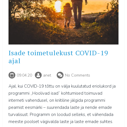
Isade toimetulekust COVID-19
ajal
09.04.20
anet
No Comments
Ajal, kui COVID-19 tõttu on välja kuulutatud eriolukord ja
programmi „Hoolivad isad“ kohtumised toimuvad
interneti vahendusel, on kriitiline jälgida programmi
peamist eesmärki – suurendada laste ja nende emade
turvalisust. Programm on loodud selleks, et vähendada
meeste poolset vägivalda laste ja laste emade suhtes.