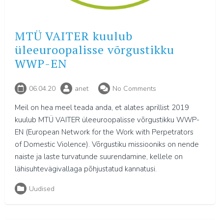
MTÜ VAITER kuulub
üleeuroopalisse võrgustikku
WWP-EN
06.04.20
anet
No Comments
Meil on hea meel teada anda, et alates aprillist 2019
kuulub MTÜ VAITER üleeuroopalisse võrgustikku WWP-
EN (European Network for the Work with Perpetrators
of Domestic Violence). Võrgustiku missiooniks on nende
naiste ja laste turvatunde suurendamine, kellele on
lähisuhtevägivallaga põhjustatud kannatusi.
Uudised